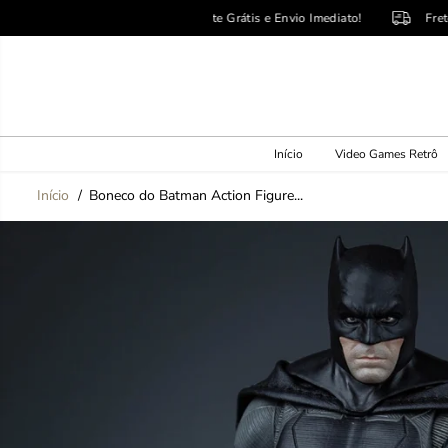
PULE PARA O
Frete Grátis e Envio Imediato!
Frete Grátis e 
CONTEÚDO
Início
Video Games Retrô
Início
Boneco do Batman Action Figure...
PULE PARA
INFORMAÇÕES
DO PRODUTO