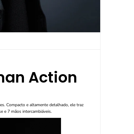
o
n
e
c
o
d
o
B
a
t
m
a
n
man Action
A
c
t
i
o
n
es. Compacto e altamente detalhado, ele traz
F
se e 7 mãos intercambiáveis.
i
g
u
r
e