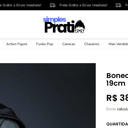
Envio Imediato!
Frete Grátis e Envio Imediato!
Frete Grátis
Action Figure
Funko Pop
Canecas
Chaveiros
Mais Vendid
Bonec
19cm
R$ 3
P
R
Envio
calcul
E
Ç
QUANTIDA
O