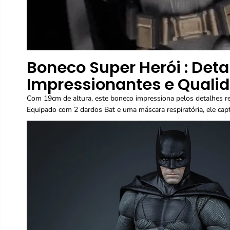
Boneco Super Herói : Deta
Impressionantes e Qualid
Com 19cm de altura, este boneco impressiona pelos detalhes r
Equipado com 2 dardos Bat e uma máscara respiratória, ele cap