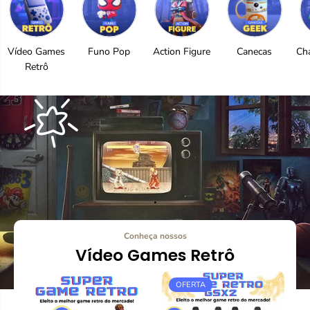
Vídeo Games
Funo Pop
Action Figure
Canecas
Ch
Retrô
.
Conheça nossos
Vídeo Games Retrô
OFERTA