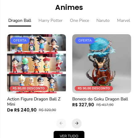
Animes
Dragon Ball
Harry Potter
One Piece
Naruto
Marvel
OFERTA
OFERTA
R$ 80,00 DESCONTO
R$ 90,00 DESCONTO
Action Figure Dragon Ball Z
Boneco do Goku Dragon Ball
Mini
R$ 327,90
R$ 417,90
De R$ 240,90
R$ 320,90
VER TUDO