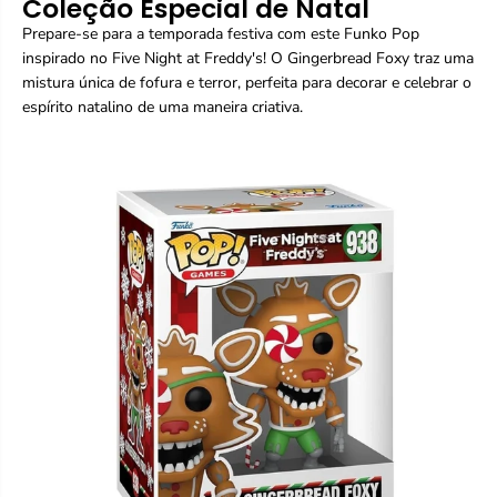
Coleção Especial de Natal
-
-
G
G
Prepare-se para a temporada festiva com este Funko Pop
i
i
inspirado no Five Night at Freddy's! O Gingerbread Foxy traz uma
n
n
mistura única de fofura e terror, perfeita para decorar e celebrar o
g
g
e
e
espírito natalino de uma maneira criativa.
r
r
b
b
r
r
e
e
a
a
d
d
F
F
o
o
x
x
y
y