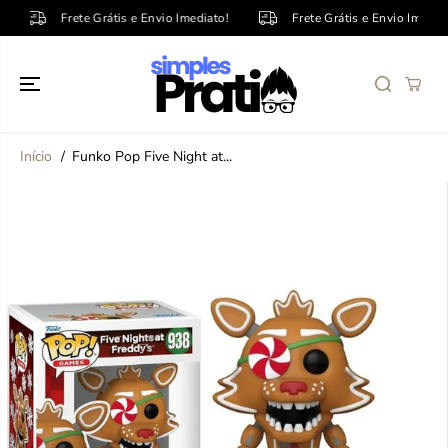
PULE PARA O
Frete Grátis e Envio Imediato!
Frete Grátis e Envio Imediato!
CONTEÚDO
Início
Funko Pop Five Night at...
PULE PARA
INFORMAÇÕE
S DO
PRODUTO