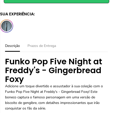
n
n
D
u
t
i
a
A
SUA EXPERIÊNCIA:
r
r
a
a
q
q
u
u
a
a
n
n
t
t
i
i
Descrição
Prazos de Entrega
d
d
a
a
Funko Pop Five Night at
d
d
e
e
Freddy's - Gingerbread
p
p
a
a
Foxy
r
r
a
a
Adicione um toque divertido e assustador à sua coleção com o
F
F
u
u
Funko Pop Five Night at Freddy's - Gingerbread Foxy! Este
n
n
boneco captura o famoso personagem em uma versão de
k
k
biscoito de gengibre, com detalhes impressionantes que irão
o
o
conquistar os fãs da série.
P
P