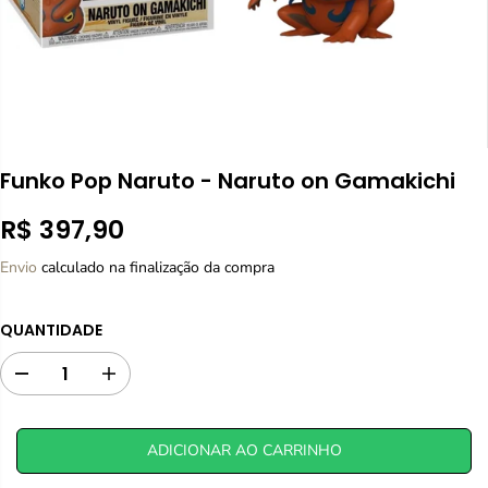
Funko Pop Naruto - Naruto on Gamakichi
R$ 397,90
P
R
Envio
calculado na finalização da compra
E
Ç
QUANTIDADE
O
N
D
A
O
i
u
R
m
m
M
i
e
ADICIONAR AO CARRINHO
A
n
n
L
u
t