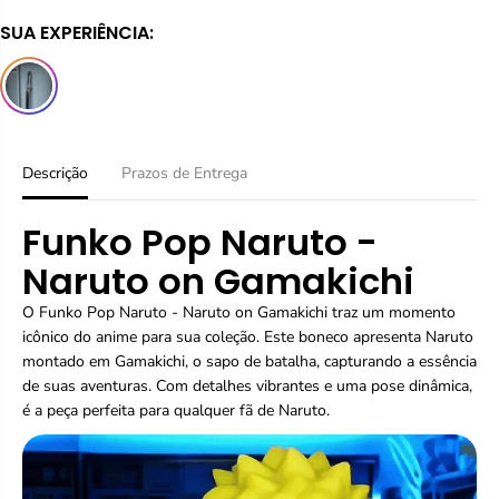
i
a
SUA EXPERIÊNCIA:
r
r
a
a
q
q
u
u
a
a
n
n
t
t
i
i
Descrição
Prazos de Entrega
d
d
a
a
Funko Pop Naruto -
d
d
e
e
Naruto on Gamakichi
p
p
a
a
O Funko Pop Naruto - Naruto on Gamakichi traz um momento
r
r
a
a
icônico do anime para sua coleção. Este boneco apresenta Naruto
F
F
montado em Gamakichi, o sapo de batalha, capturando a essência
u
u
de suas aventuras. Com detalhes vibrantes e uma pose dinâmica,
n
n
é a peça perfeita para qualquer fã de Naruto.
k
k
o
o
P
P
o
o
p
p