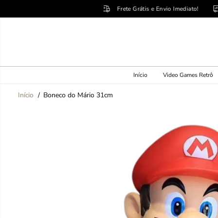
PULE PARA O
Frete Grátis e Envio Imediato!
Fret
CONTEÚDO
Início
Video Games Retrô
Início
Boneco do Mário 31cm
PULE PARA
INFORMAÇÕES
DO PRODUTO