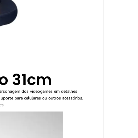
n
e
c
o
d
o
M
á
r
i
o
3
1
o 31cm
c
m
 personagem dos videogames em detalhes
uporte para celulares ou outros acessórios,
es.