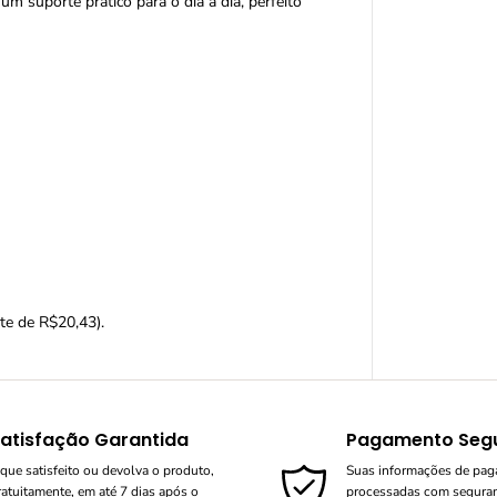
m suporte prático para o dia a dia, perfeito
ete de R$20,43).
atisfação Garantida
Pagamento Seg
ique satisfeito ou devolva o produto,
Suas informações de pa
ratuitamente, em até 7 dias após o
processadas com segura