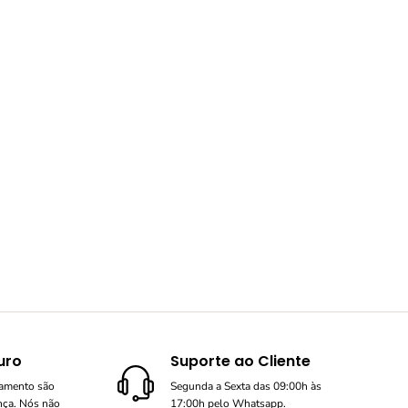
uro
Suporte ao Cliente
gamento são
Segunda a Sexta das 09:00h às
nça. Nós não
17:00h pelo Whatsapp.