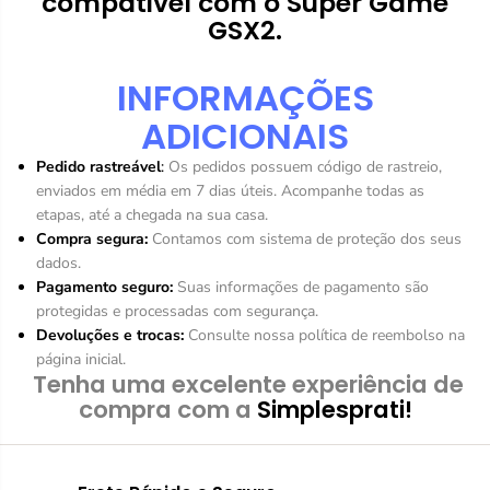
compativel com o
Super Game
m
m
GSX2.
e
e
G
G
S
S
INFORMAÇÕES
X
X
2
2
ADICIONAIS
Pedido rastreável
:
Os pedidos possuem código de rastreio,
enviados em média em 7 dias úteis. Acompanhe todas as
etapas, até a chegada na sua casa.
Compra segura:
Contamos com sistema de proteção dos seus
dados.
Pagamento seguro:
Suas informações de pagamento são
protegidas e processadas com segurança.
Devoluções e trocas:
Consulte nossa política de reembolso na
página inicial.
Tenha uma excelente experiência de
compra com a
Simplesprati!