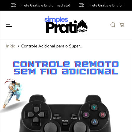
PULE PARA O
Frete Grátis e Envio Imediato!
Frete Grátis e Envio Imediat
CONTEÚDO
Início
Controle Adicional para o Super...
PULE PARA
INFORMAÇÕE
S DO
PRODUTO