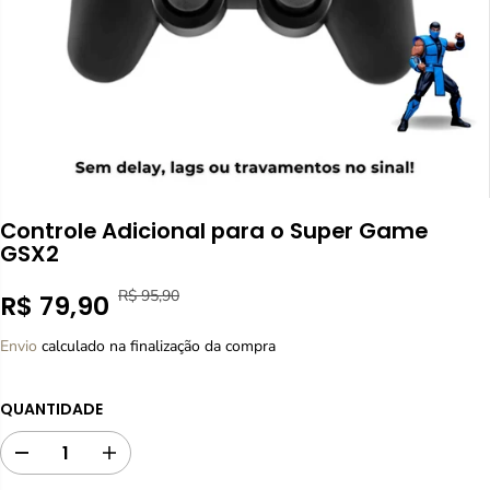
Controle Adicional para o Super Game
GSX2
R$ 95,90
R$ 79,90
P
V
P
R$ 16,00 OFF
R
O
R
Envio
calculado na finalização da compra
E
C
E
Ç
Ê
Ç
O
S
QUANTIDADE
O
N
A
D
O
L
E
D
A
R
V
i
u
V