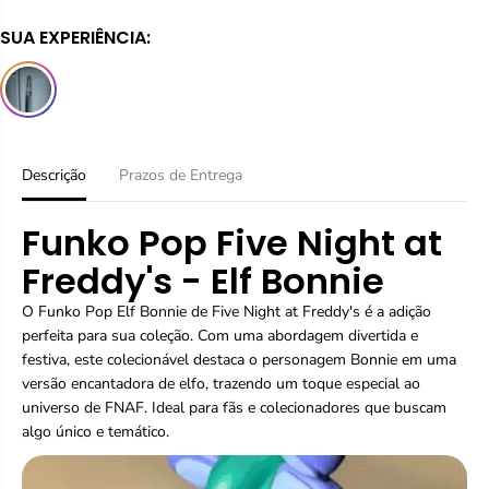
i
a
A
SUA EXPERIÊNCIA:
r
r
a
a
q
q
u
u
a
a
n
n
t
t
i
i
Descrição
Prazos de Entrega
d
d
a
a
Funko Pop Five Night at
d
d
e
e
Freddy's - Elf Bonnie
p
p
a
a
O Funko Pop Elf Bonnie de Five Night at Freddy's é a adição
r
r
a
a
perfeita para sua coleção. Com uma abordagem divertida e
F
F
festiva, este colecionável destaca o personagem Bonnie em uma
u
u
versão encantadora de elfo, trazendo um toque especial ao
n
n
universo de FNAF. Ideal para fãs e colecionadores que buscam
k
k
o
o
algo único e temático.
P
P
o
o
p
p