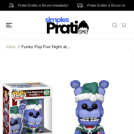
PULE PARA O
Frete Grátis e Envio Imediato!
Frete Grátis e Envio Imediato!
CONTEÚDO
Início
Funko Pop Five Night at...
PULE PARA
INFORMAÇÕE
S DO
PRODUTO