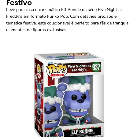
Festivo
E
E
l
l
Leve para casa o carismático Elf Bonnie da série Five Night at
f
f
Freddy's em formato Funko Pop. Com detalhes precisos e
B
B
o
o
temática festiva, este colecionável é perfeito para fãs da franquia
n
n
e amantes de figuras exclusivas.
n
n
i
i
e
e