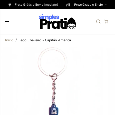
PULE PARA O
Frete Grátis e Envio Imediato!
Frete Grátis e Envio Imediato!
CONTEÚDO
Início
Lego Chaveiro - Capitão América
PULE PARA
INFORMAÇÕE
S DO
PRODUTO