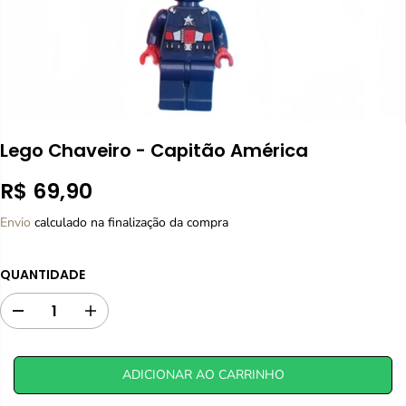
Lego Chaveiro - Capitão América
R$ 69,90
P
R
Envio
calculado na finalização da compra
E
Ç
QUANTIDADE
O
N
D
A
O
i
u
R
m
m
M
i
e
ADICIONAR AO CARRINHO
A
n
n
L
u
t