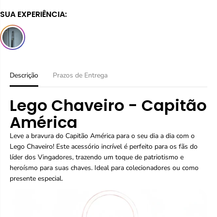
i
a
SUA EXPERIÊNCIA:
r
r
a
a
q
q
u
u
a
a
n
n
t
t
i
i
Descrição
Prazos de Entrega
d
d
a
a
Lego Chaveiro - Capitão
d
d
e
e
América
p
p
a
a
Leve a bravura do Capitão América para o seu dia a dia com o
r
r
a
a
Lego Chaveiro! Este acessório incrível é perfeito para os fãs do
L
L
líder dos Vingadores, trazendo um toque de patriotismo e
e
e
heroísmo para suas chaves. Ideal para colecionadores ou como
g
g
presente especial.
o
o
C
C
h
h
a
a
v
v