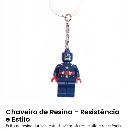
e
e
i
i
r
r
o
o
-
-
C
C
a
a
p
p
i
i
t
t
ã
ã
o
o
A
A
m
m
é
é
r
r
i
i
c
c
a
a
Chaveiro de Resina - Resistência
e Estilo
Feito de resina durável, este chaveiro oferece estilo e resistência.